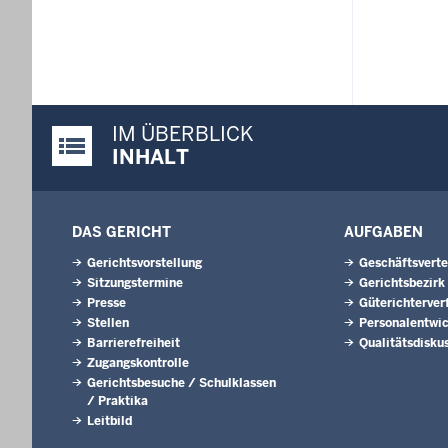
IM ÜBERBLICK
Justiz-Portal im Überblick:
INHALT
DAS GERICHT
AUFGABEN
Gerichtsvorstellung
Geschäftsverte
Sitzungstermine
Gerichtsbezirk
Presse
Güterichterver
Stellen
Personalentwi
Barrierefreiheit
Qualitätsdisku
Zugangskontrolle
Gerichtsbesuche / Schulklassen
/ Praktika
Leitbild