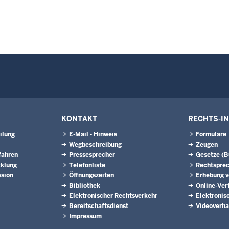
KONTAKT
RECHTS-I
ilung
E-Mail - Hinweis
Formulare
Wegbeschreibung
Zeugen
fahren
Pressesprecher
Gesetze (
cklung
Telefonliste
Rechtspre
ssion
Öffnungszeiten
Erhebung v
Bibliothek
Online-Ver
Elektronischer Rechtsverkehr
Elektronis
Bereitschaftsdienst
Videoverh
Impressum