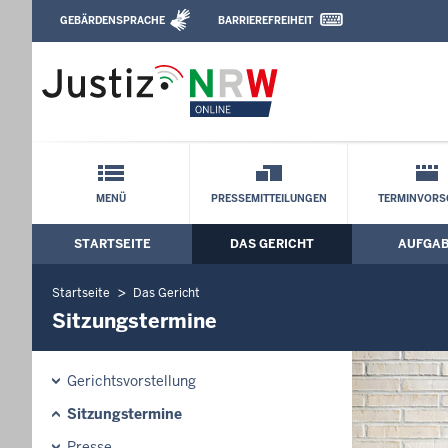
Direkt zum Inhalt
GEBÄRDENSPRACHE
BARRIEREFREIHEIT
Leichte Sprache, Gebärdensprachenvideo u
Verwaltungsgericht Münster: Sitzungst
Schnellnavigation mit Volltext-Suche
MENÜ
PRESSEMITTEILUNGEN
TERMINVORS
STARTSEITE
DAS GERICHT
AUFGA
Hauptmenü: Hauptnavigation
Startseite
Das Gericht
Sitzungstermine
Gerichtsvorstellung
Sitzungstermine
Presse