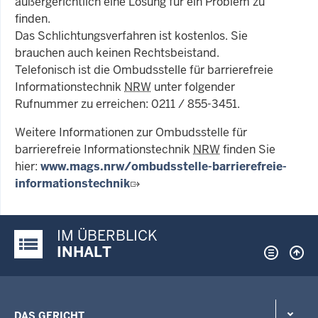
außergerichtlich eine Lösung für ein Problem zu
finden.
Das Schlichtungsverfahren ist kostenlos. Sie
brauchen auch keinen Rechtsbeistand.
Telefonisch ist die Ombudsstelle für barrierefreie
Informationstechnik
NRW
unter folgender
Rufnummer zu erreichen: 0211 / 855-3451.
Weitere Informationen zur Ombudsstelle für
barrierefreie Informationstechnik
NRW
finden Sie
hier:
www.mags.nrw/ombudsstelle-barrierefreie-
informationstechnik
IM ÜBERBLICK
Justiz-Portal im Überblick:
INHALT
DAS GERICHT