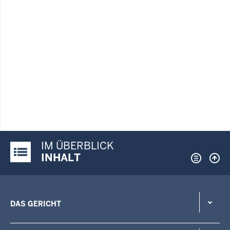
IM ÜBERBLICK
Justiz-Portal im Überblick:
INHALT
DAS GERICHT