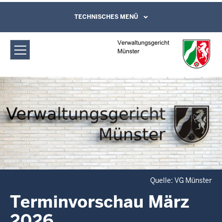
Direkt zum Inhalt
Verwaltungsgericht Münster:
TECHNISCHES MENÜ
Leichte Sprache, Gebärdensprachenvideo
und Kontaktformular
Terminvorschau März 2026
Quelle: VG Münster
Terminvorschau März
2026