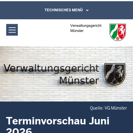
Direkt zum Inhalt
Verwaltungsgericht Münster:
TECHNISCHES MENÜ
Leichte Sprache, Gebärdensprachenvideo
und Kontaktformular
Terminvorschau Juni 2026
Quelle: VG Münster
Terminvorschau Juni
2026